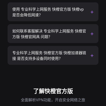
使用 专业科学上网服务 快橙官方版 快橙vp
是否会降低网速？
如何联系客服解决 专业科学上网服务 快橙官
方版 快橙官网具 问题？
专业科学上网服务 快橙官方版 快橙加速器链
接 是否支持多设备同时使用？
了解快橙官方版
全面解析VPN功能，开启安全网络之旅