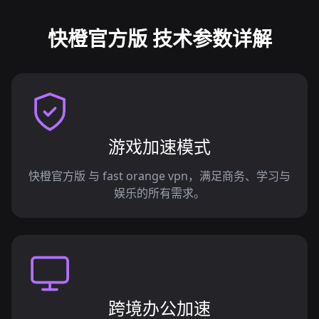
快橙官方版 技术参数详解
游戏加速模式
快橙官方版 与 fast orange vpn，满足商务、学习与
娱乐的所有需求。
跨境办公加速