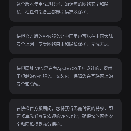
这个版本使用先进技术，确保您的网络安全和隐
私，在任何设备上都能提供高效保护。
快橙官方版的VPN服务让中国用户可以在中国大陆
安全上网，享受网络自由和隐私保护，无忧无虑。
快橙网址 VPN是专为Apple iOS用户设计的，提供
了卓越的VPN服务。安装它，保障您在互联网上的
安全和隐私。
在快橙官方版期间，您将获得无需付费的特权，即
可畅享我们最受欢迎的VPN功能，确保您的网络安
全和隐私得到充分保护。