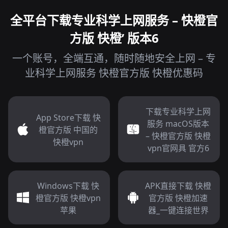
全平台下载专业科学上网服务 – 快橙官
方版 快橙’ 版本6
一个账号，全端互通，随时随地安全上网 – 专
业科学上网服务 快橙官方版 快橙优惠码
下载专业科学上网
App Store下载 快
服务 macOS版本
橙官方版 中国的
– 快橙官方版 快橙
快橙vpn
vpn官网具 官方6
Windows下载 快
APK直接下载 快橙
橙官方版 快橙vpn
官方版 快橙加速
苹果
器_一键连接世界