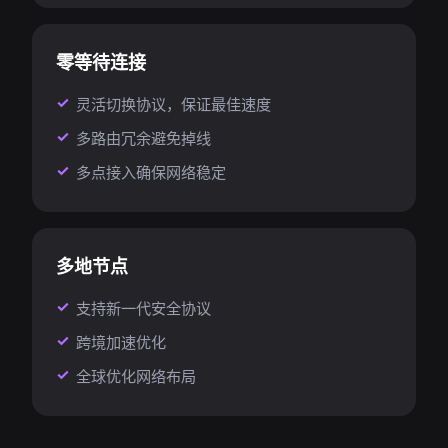
零等待连接
灵活切换协议，保证最佳速度
多路由冗余避免掉线
多点接入确保网络稳定
多地节点
支持新一代安全协议
跨境加速优化
全球优化网络布局