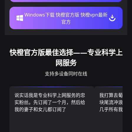
Windows下载 快橙官方版 快橙vpn最新
官方
快橙官方版最佳选择——专业科学上
网服务
支持多设备同时在线
说实话我是专业科学上网服务的忠
我打算去葡萄
实粉丝。先订阅了一个月，然后给
块尾流冲浪板.
我的妻子和女儿都订阅了
几乎所有我需