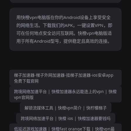
用快橙vpn电脑版在你的Android设备上享受安全
的网络生活。下载我们的APK，一键设置VPN，即
可在任何地点安全访问互联网。快橙vpn电脑版适
用于所有Android型号，提供稳定且高效的连接。
梯子加速器-梯子外网加速器-挂梯子加速器-ios安卓app
免费下载官网
跨境网络加速平台 | 快橙加速器永远能连上的vpn | 快橙
vpn官网版
解锁流媒体工具 | 快橙vpn简介 | 快柠檬梯子
跨境网络加速平台 | 快橙 ios | 快橙加速器要钱吗
低延迟游戏加速器 | 快橙fast orange下载 | 快橙vpn最