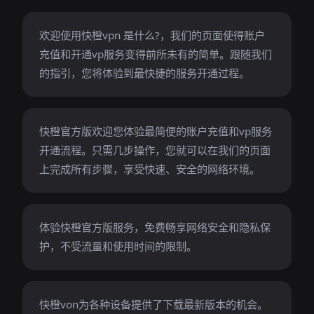
欢迎使用快橙vpn 是什么?，我们的页面使得账户
充值和开通vp服务变得前所未有的简单。跟随我们
的指引，您将体验到最快捷的服务开通过程。
快橙官方版欢迎您体验最简便的账户充值和vp服务
开通流程。只需几步操作，您就可以在我们的页面
上完成所有步骤，享受快速、安全的网络环境。
体验快橙官方版服务，免费畅享网络安全和隐私保
护，不受流量和使用时间的限制。
快橙von为各种设备提供了下载最新版本的机会。